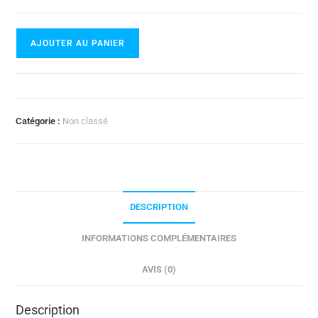
quantité
AJOUTER AU PANIER
de
Cazal
675
Catégorie :
Non classé
DESCRIPTION
INFORMATIONS COMPLÉMENTAIRES
AVIS (0)
Description