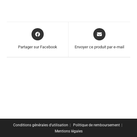
Opens
Opens
in
in
a
a
Partager sur Facebook
Envoyer ce produit par e-mail
new
new
window
window
Conditions générales d’utilisation
Politique de remboursement
Mentions légales