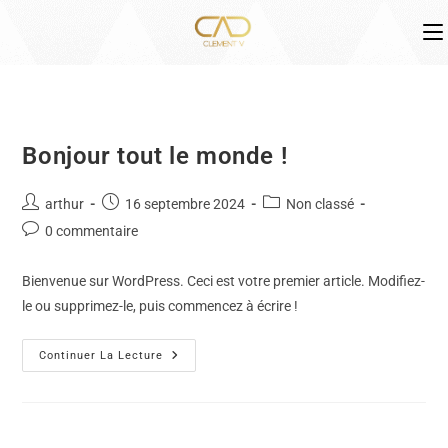
Skip
to
content
Bonjour tout le monde !
Auteur/autrice
Publication
Post
arthur
16 septembre 2024
Non classé
de
publiée :
category:
Commentaires
0 commentaire
la
de
publication :
la
Bienvenue sur WordPress. Ceci est votre premier article. Modifiez-
publication :
le ou supprimez-le, puis commencez à écrire !
Bonjour
Continuer La Lecture
Tout
Le
Monde !